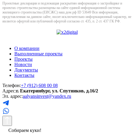
Проектные декларации и подлежащая раскрытию информация о застройщике и
проектах строительства размещены на сайте единой информационной системы
жилищного строительства (ЕИСЖС) наш.дом.рф ID 53649 Вся информация,
представленная на данном сайте, носит исключительно информационный характер, не
является офертой или публичной офертой согласно ст. 435, п. 2 ст. 437 ГК РФ.
О компании
Выполненные проекты
Проекты
Новости
Документы
Контакты
Телефон:
+7 (912) 608 00 08
Адрес:
г. Екатеринбург, ул. Спутников, д.16/2
Эл. адрес:
aalyansinvest@yandex.ru
Собираем куки!