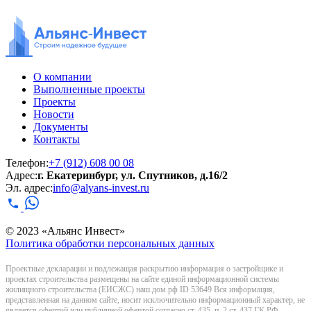
О компании
Выполненные проекты
Проекты
Новости
Документы
Контакты
Телефон:
+7 (912) 608 00 08
Адрес:
г. Екатеринбург, ул. Спутников, д.16/2
Эл. адрес:
info@alyans-invest.ru
© 2023 «Альянс Инвест»
Политика обработки персональных данных
Проектные декларации и подлежащая раскрытию информация о застройщике и
проектах строительства размещены на сайте единой информационной системы
жилищного строительства (ЕИСЖС) наш.дом.рф ID 53649 Вся информация,
представленная на данном сайте, носит исключительно информационный характер, не
является офертой или публичной офертой согласно ст. 435, п. 2 ст. 437 ГК РФ.